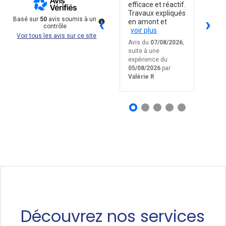
pro
efficace et réactif.
Travaux expliqués
‹
›
Basé sur
50
avis soumis à un
en amont et
contrôle
voir plus
Voir tous les avis sur ce site
Avis du
20/07/2026
,
Avis du
07/08/2026
,
Avis 
suite à une
suite à une
suite 
expérience du
expérience du
expér
17/07/2026
par
R
05/08/2026
par
30/07
.P*
Valérie R
René
Découvrez nos services