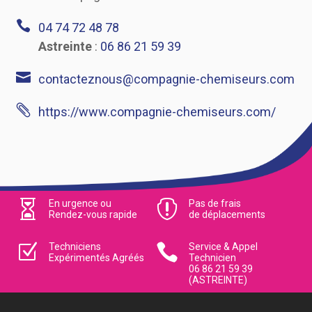

04 74 72 48 78
Astreinte
:
06 86 21 59 39

contacteznous@compagnie-chemiseurs.com

https://www.compagnie-chemiseurs.com/

En urgence ou

Pas de frais
Rendez-vous rapide
de déplacements
Z
Techniciens

Service & Appel
Expérimentés Agréés
Technicien
06 86 21 59 39
(ASTREINTE)