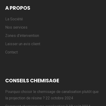
A PROPOS
La Société
Nos services
Zones d’intervention
Laisser un avis client
Contact
CONSEILS CHEMISAGE
Pourquoi choisir le chemisage de canalisation plutôt que
la projection de résine ?
22 octobre 2024