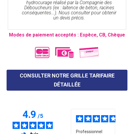
hydrocurage réalisé par la Compagnie des
Déboucheurs (ex : laitence de béton, racines
conséquentes...). Nous consulter pour obtenir
un devis précis.
Modes de paiement acceptés : Espèce, CB, Chèque
CONSULTER NOTRE GRILLE TARIFAIRE
DÉTAILLÉE
4.9
/
5
5
5
/
5
/
5
Top de A à Z, très
Professionnel
Trav