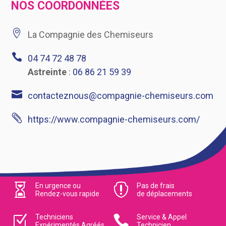
NOS COORDONNÉES

La Compagnie des Chemiseurs

04 74 72 48 78
Astreinte
:
06 86 21 59 39

contacteznous@compagnie-chemiseurs.com

https://www.compagnie-chemiseurs.com/

En urgence ou

Pas de frais
Rendez-vous rapide
de déplacements
Z
Techniciens

Service & Appel
Expérimentés Agréés
Technicien