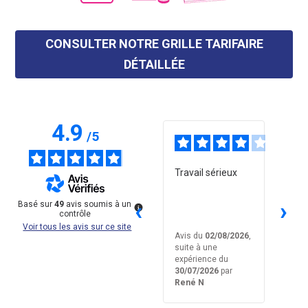
CONSULTER NOTRE GRILLE TARIFAIRE
DÉTAILLÉE
4.9
/
5
5
4
/
5
/
5
Equipe
Travail sérieux
Équipe
professionnelle,
comp
ponctuelle et
arrivé
‹
›
Basé sur
49
avis soumis à un
travaille
bonn
contrôle
proprement !
comm
Voir tous les avis sur ce site
trava
Avis du
17/07/2026
,
Avis du
02/08/2026
,
Avis 
suite à une
suite à une
suite 
expérience du
expérience du
expér
15/07/2026
par
30/07/2026
par
30/07
Amandine M
René N
Bertr