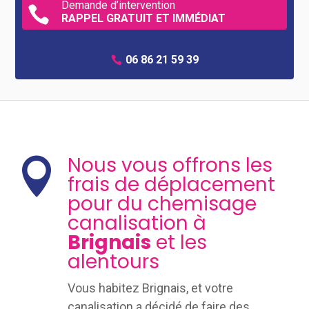
Demande d’intervention

RAPPEL GRATUIT ET IMMÉDIAT
06 86 21 59 39
Nous vous offrons les

frais de déplacement
pour du chemisage
canalisation à
Brignais
et les
alentours
Vous habitez Brignais, et votre
canalisation a décidé de faire des