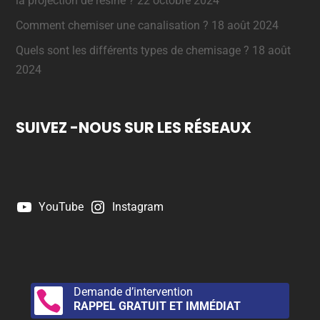
la projection de résine ?
22 octobre 2024
Comment chemiser une canalisation ?
18 août 2024
Quels sont les différents types de chemisage ?
18 août
2024
SUIVEZ -NOUS SUR LES RÉSEAUX
YouTube
Instagram
Demande d’intervention

RAPPEL GRATUIT ET IMMÉDIAT