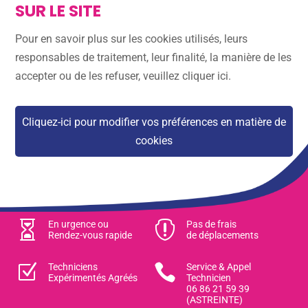
SUR LE SITE
Pour en savoir plus sur les cookies utilisés, leurs
responsables de traitement, leur finalité, la manière de les
accepter ou de les refuser, veuillez cliquer ici.
Cliquez-ici pour modifier vos préférences en matière de
cookies

En urgence ou

Pas de frais
Rendez-vous rapide
de déplacements
Z
Techniciens

Service & Appel
Expérimentés Agréés
Technicien
06 86 21 59 39
(ASTREINTE)