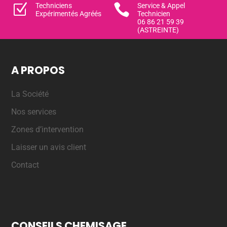
Z
Techniciens

Service & Appel
Expérimentés Agréés
Technicien
06 86 21 59 39
(ASTREINTE)
A PROPOS
La Société
Nos services
Zones d’intervention
Laisser un avis client
Contact
CONSEILS CHEMISAGE