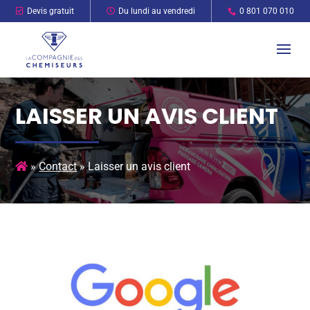
Devis gratuit
Du lundi au vendredi
0 801 070 010
LAISSER UN AVIS CLIENT
»
Contact
»
Laisser un avis client